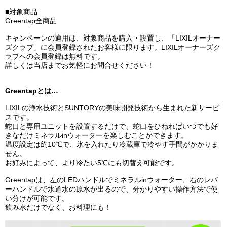
■対象商品
Greentap全商品
キャンペーンの適用は、対象商品を購入・設置し、「LIXILオーナー
ズクラブ」に会員登録されたお客様に限ります。LIXILオーナーズク
ラブへの会員登録は無料です。
詳しくは当店までお気軽にお問合せください！
Greentapとは…
LIXILの浄水技術とSUNTORYの美味開発技術から生まれた新サービ
スです。
蛇口と専用ユニットを設置するだけで、蛇口をひねればいつでも好
きなだけミネラルinウォーターを楽しむことができます。
温度設定は約10℃で、氷を入れたり冷蔵庫で冷やす手間がかかりま
せん。
お好みによって、より冷たい5℃にも切替え可能です。
Greentapは、左のLEDハンドルでミネラルinウォーター、右のレバ
ーハンドルで水道水の原水が出るので、分かりやすい操作方法で使
い分けが可能です。
飲み水だけでなく、お料理にも！