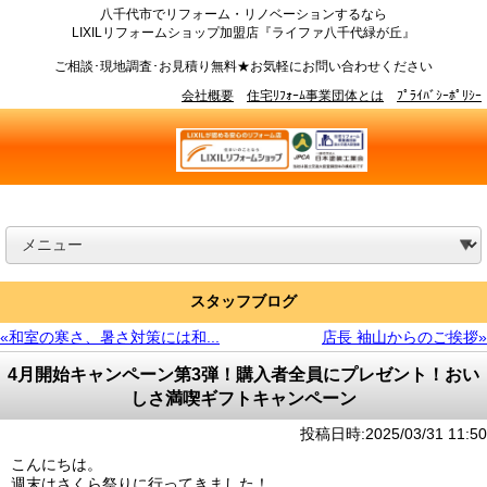
八千代市でリフォーム・リノベーションするなら
LIXILリフォームショップ加盟店『ライファ八千代緑が丘』
ご相談･現地調査･お見積り無料★お気軽にお問い合わせください
会社概要
住宅ﾘﾌｫｰﾑ事業団体とは
ﾌﾟﾗｲﾊﾞｼｰﾎﾟﾘｼｰ
スタッフブログ
«和室の寒さ、暑さ対策には和...
店長 袖山からのご挨拶»
4月開始キャンペーン第3弾！購入者全員にプレゼント！おい
しさ満喫ギフトキャンペーン
投稿日時:2025/03/31 11:50
こんにちは。
週末はさくら祭りに行ってきました！