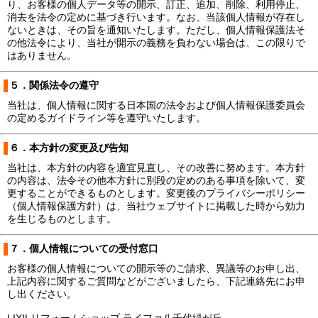
り、お客様の個人データ等の開示、訂正、追加、削除、利用停止、
消去を法令の定めに基づき行います。なお、当該個人情報が存在し
ないときは、その旨を通知いたします。ただし、個人情報保護法そ
の他法令により、当社が開示の義務を負わない場合は、この限りで
はありません。
５．関係法令の遵守
当社は、個人情報に関する日本国の法令および個人情報保護委員会
の定めるガイドライン等を遵守いたします。
６．本方針の変更及び告知
当社は、本方針の内容を適宜見直し、その改善に努めます。本方針
の内容は、法令その他本方針に別段の定めのある事項を除いて、変
更することができるものとします。変更後のプライバシーポリシー
（個人情報保護方針）は、当社ウェブサイトに掲載した時から効力
を生じるものとします。
７．個人情報についての受付窓口
お客様の個人情報についての開示等のご請求、異議等のお申し出、
上記内容に関するご質問などがございましたら、下記連絡先にお申
し出ください。