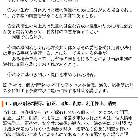
②人の生命、身体又は財産の保護のために必要がある場合であっ
て、お客様の同意を得ることが困難であるとき。
③公衆衛生の向上又は児童の健全な育成の推進のために特に必要
がある場合であって、お客様の同意を得ることが
困難であるとき。
④国の機関若しくは地方公共団体又はその委託を受けた者が法令
の定める事務を遂行することに対して協力する必要が
ある場合であって、お客様の同意を得ることにより当該事務の
遂行に支障を及ぼすおそれがあるとき。
⑤法令に基づき開示・提供を求められた場合。
⑵ 当社は、個人情報への不正なアクセスや漏洩、滅失、毀損等のリ
スクに対する予防並びに是正に関する対策を講じます。
４．個人情報の開示、訂正、追加、削除、利用停止、消去
当社は、お客様から当社が保有している個人データについて開示、
訂正、追加、削除、利用停止、消去を求められたときは、個人情報
漏洩防止、正確性、安全性の確保の観点から、法令等により特別な
手続きが定められている場合を除き、遅滞なく必要な調査を行い、
当該ご請求がご本人によるものであることが確認できた場合に限