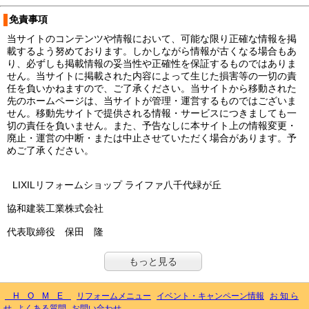
免責事項
当サイトのコンテンツや情報において、可能な限り正確な情報を掲
載するよう努めております。しかしながら情報が古くなる場合もあ
り、必ずしも掲載情報の妥当性や正確性を保証するものではありま
せん。当サイトに掲載された内容によって生じた損害等の一切の責
任を負いかねますので、ご了承ください。当サイトから移動された
先のホームページは、当サイトが管理・運営するものではございま
せん。移動先サイトで提供される情報・サービスにつきましても一
切の責任を負いません。また、予告なしに本サイト上の情報変更・
廃止・運営の中断・または中止させていただく場合があります。予
めご了承ください。
LIXILリフォームショップ ライファ八千代緑が丘
協和建装工業株式会社
代表取締役 保田 隆
もっと見る
H O M E
リフォームメニュー
イベント・キャンペーン情報
お 知 ら
せ
よくある質問
お問い合わせ