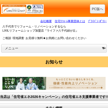
PC版へ
会社概要
住宅ﾘﾌｫｰﾑ事業団体とは
ﾌﾟﾗｲﾊﾞｼｰﾎﾟﾘｼｰ
八千代市でリフォーム・リノベーションするなら
LIXILリフォームショップ加盟店『ライファ八千代緑が丘』
ご相談･現地調査･お見積り無料★お気軽にお問い合わせください
お知らせ
当店は「住宅省エネ2026キャンペーン」の住宅省エネ支援事業者です!!
チラシ情報