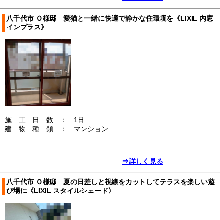
八千代市 Ｏ様邸 愛猫と一緒に快適で静かな住環境を《LIXIL 内窓
インプラス》
施 工 日 数 ： 1日
建 物 種 類 ： マンション
⇒詳しく見る
八千代市 Ｏ様邸 夏の日差しと視線をカットしてテラスを楽しい遊
び場に《LIXIL スタイルシェード》