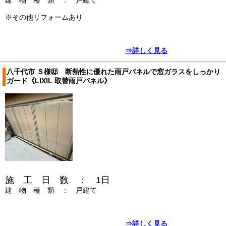
※その他リフォームあり
⇒詳しく見る
八千代市 Ｓ様邸 断熱性に優れた雨戸パネルで窓ガラスをしっかり
ガード《LIXIL 取替雨戸パネル》
施 工 日 数 ： 1日
建 物 種 類 ： 戸建て
⇒詳しく見る