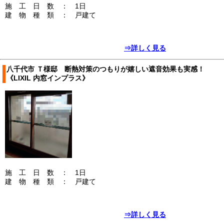
施 工 日 数 ： 1日
建 物 種 類 ： 戸建て
⇒詳しく見る
八千代市 Ｔ様邸 断熱対策のつもりが嬉しい遮音効果も実感！
《LIXIL 内窓インプラス》
施 工 日 数 ： 1日
建 物 種 類 ： 戸建て
⇒詳しく見る