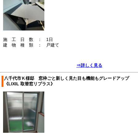
施 工 日 数 ： 1日
建 物 種 類 ： 戸建て
⇒詳しく見る
八千代市Ｋ様邸 窓枠ごと新しく見た目も機能もグレードアップ
《LIXIL 取替窓リプラス》