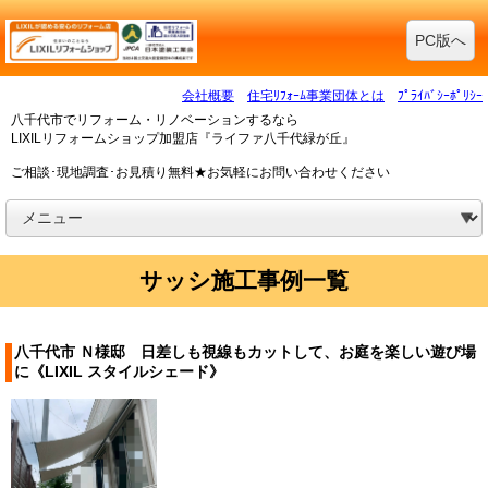
PC版へ
会社概要
住宅ﾘﾌｫｰﾑ事業団体とは
ﾌﾟﾗｲﾊﾞｼｰﾎﾟﾘｼｰ
八千代市でリフォーム・リノベーションするなら
LIXILリフォームショップ加盟店『ライファ八千代緑が丘』
ご相談･現地調査･お見積り無料★お気軽にお問い合わせください
サッシ施工事例一覧
八千代市 Ｎ様邸 日差しも視線もカットして、お庭を楽しい遊び場
に《LIXIL スタイルシェード》