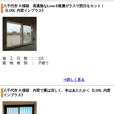
八千代市 Ｋ様邸 高遮熱なLow-E複層ガラスで西日をカット！
《LIXIL 内窓インプラス》
施 工 日 数 ： 1日
建 物 種 類 ： 戸建て
⇒詳しく見る
八千代市 Ｋ様邸 内窓で夏は涼しく、冬はあたたかく《LIXIL 内窓
インプラス》