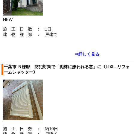
NEW
施 工 日 数 ： 1日
建 物 種 類 ： 戸建て
⇒詳しく見る
千葉市 Ｎ様邸 防犯対策で「泥棒に嫌われる窓」に《LIXIL リフォ
ームシャッター》
施 工 日 数 ： 約10日
建 物 種 類 ： 戸建て