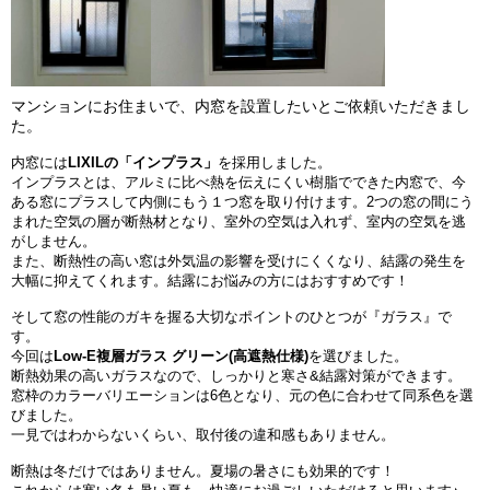
マンションにお住まいで、内窓を設置したいとご依頼いただきまし
た。
内窓には
LIXILの「インプラス」
を採用しました。
インプラスとは、アルミに比べ熱を伝えにくい樹脂でできた内窓で、今
ある窓にプラスして内側にもう１つ窓を取り付けます。2つの窓の間にう
まれた空気の層が断熱材となり、室外の空気は入れず、室内の空気を逃
がしません。
また、断熱性の高い窓は外気温の影響を受けにくくなり、結露の発生を
大幅に抑えてくれます。結露にお悩みの方にはおすすめです！
そして窓の性能のガキを握る大切なポイントのひとつが『ガラス』で
す。
今回は
Low-E複層ガラス グリーン(高遮熱仕様)
を選びました。
断熱効果の高いガラスなので、しっかりと寒さ&結露対策ができます。
窓枠のカラーバリエーションは6色となり、元の色に合わせて同系色を選
びました。
一見ではわからないくらい、取付後の違和感もありません。
断熱は冬だけではありません。夏場の暑さにも効果的です！