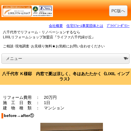
PC版へ
会社概要
住宅ﾘﾌｫｰﾑ事業団体とは
ﾌﾟﾗｲﾊﾞｼｰﾎﾟﾘｼｰ
八千代市でリフォーム・リノベーションするなら
LIXILリフォームショップ加盟店『ライファ八千代緑が丘』
ご相談･現地調査･お見積り無料★お気軽にお問い合わせください
八千代市 Ｋ様邸 内窓で夏は涼しく、冬はあたたかく《LIXIL インプ
ラス》
リフォーム費用 ： 20万円
施 工 日 数 ： 1日
建 物 種 類 ： マンション
before→after①