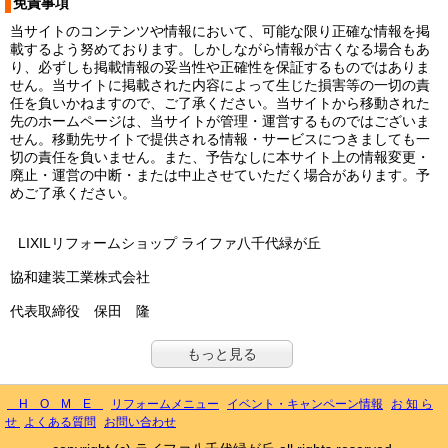
免責事項
当サイトのコンテンツや情報において、可能な限り正確な情報を掲
載するよう努めております。しかしながら情報が古くなる場合もあ
り、必ずしも掲載情報の妥当性や正確性を保証するものではありま
せん。当サイトに掲載された内容によって生じた損害等の一切の責
任を負いかねますので、ご了承ください。当サイトから移動された
先のホームページは、当サイトが管理・運営するものではございま
せん。移動先サイトで提供される情報・サービスにつきましても一
切の責任を負いません。また、予告なしに本サイト上の情報変更・
廃止・運営の中断・または中止させていただく場合があります。予
めご了承ください。
LIXILリフォームショップ ライファ八千代緑が丘
協和建装工業株式会社
代表取締役 保田 隆
もっと見る
H O M E
リフォームメニュー
イベント・キャンペーン情報
お 知 ら
せ
よくある質問
お問い合わせ