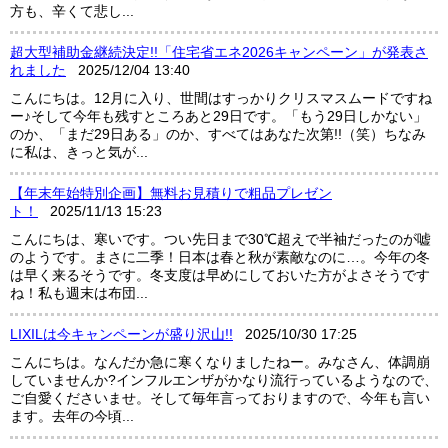
方も、辛くて悲し...
超大型補助金継続決定!!「住宅省エネ2026キャンペーン」が発表さ
れました
2025/12/04 13:40
こんにちは。12月に入り、世間はすっかりクリスマスムードですね
ー♪そして今年も残すところあと29日です。「もう29日しかない」
のか、「まだ29日ある」のか、すべてはあなた次第!!（笑）ちなみ
に私は、きっと気が...
【年末年始特別企画】無料お見積りで粗品プレゼン
ト！
2025/11/13 15:23
こんにちは、寒いです。つい先日まで30℃超えで半袖だったのが嘘
のようです。まさに二季！日本は春と秋が素敵なのに…。今年の冬
は早く来るそうです。冬支度は早めにしておいた方がよさそうです
ね！私も週末は布団...
LIXILは今キャンペーンが盛り沢山!!
2025/10/30 17:25
こんにちは。なんだか急に寒くなりましたねー。みなさん、体調崩
していませんか?インフルエンザがかなり流行っているようなので、
ご自愛くださいませ。そして毎年言っておりますので、今年も言い
ます。去年の今頃...