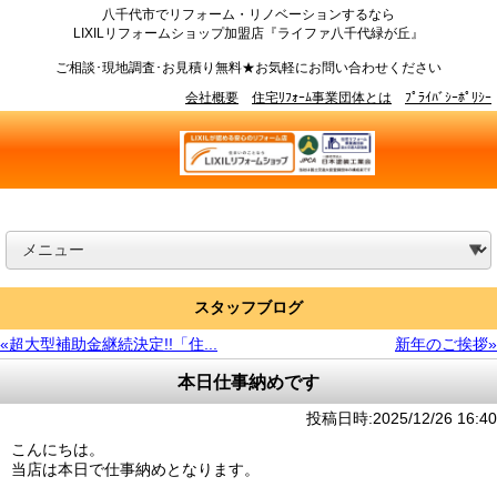
八千代市でリフォーム・リノベーションするなら
LIXILリフォームショップ加盟店『ライファ八千代緑が丘』
ご相談･現地調査･お見積り無料★お気軽にお問い合わせください
会社概要
住宅ﾘﾌｫｰﾑ事業団体とは
ﾌﾟﾗｲﾊﾞｼｰﾎﾟﾘｼｰ
スタッフブログ
«超大型補助金継続決定!!「住...
新年のご挨拶»
本日仕事納めです
投稿日時:2025/12/26 16:40
こんにちは。
当店は本日で仕事納めとなります。