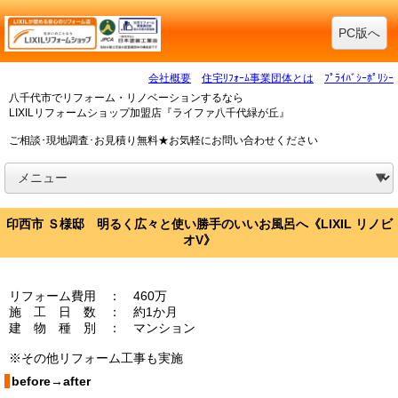
PC版へ
会社概要
住宅ﾘﾌｫｰﾑ事業団体とは
ﾌﾟﾗｲﾊﾞｼｰﾎﾟﾘｼｰ
八千代市でリフォーム・リノベーションするなら
LIXILリフォームショップ加盟店『ライファ八千代緑が丘』
ご相談･現地調査･お見積り無料★お気軽にお問い合わせください
印西市 Ｓ様邸 明るく広々と使い勝手のいいお風呂へ《LIXIL リノビ
オV》
リフォーム費用 ： 460万
施 工 日 数 ： 約1か月
建 物 種 別 ： マンション
※その他リフォーム工事も実施
before→after