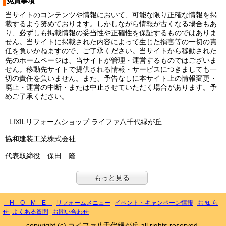
免責事項
当サイトのコンテンツや情報において、可能な限り正確な情報を掲
載するよう努めております。しかしながら情報が古くなる場合もあ
り、必ずしも掲載情報の妥当性や正確性を保証するものではありま
せん。当サイトに掲載された内容によって生じた損害等の一切の責
任を負いかねますので、ご了承ください。当サイトから移動された
先のホームページは、当サイトが管理・運営するものではございま
せん。移動先サイトで提供される情報・サービスにつきましても一
切の責任を負いません。また、予告なしに本サイト上の情報変更・
廃止・運営の中断・または中止させていただく場合があります。予
めご了承ください。
LIXILリフォームショップ ライファ八千代緑が丘
協和建装工業株式会社
代表取締役 保田 隆
もっと見る
H O M E
リフォームメニュー
イベント・キャンペーン情報
お 知 ら
せ
よくある質問
お問い合わせ
copyright (c) ライファ八千代緑が丘 all rights reserved.