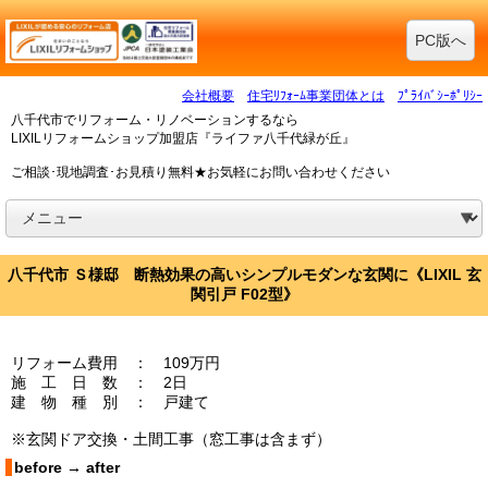
PC版へ
会社概要
住宅ﾘﾌｫｰﾑ事業団体とは
ﾌﾟﾗｲﾊﾞｼｰﾎﾟﾘｼｰ
八千代市でリフォーム・リノベーションするなら
LIXILリフォームショップ加盟店『ライファ八千代緑が丘』
ご相談･現地調査･お見積り無料★お気軽にお問い合わせください
八千代市 Ｓ様邸 断熱効果の高いシンプルモダンな玄関に《LIXIL 玄
関引戸 F02型》
リフォーム費用 ： 109万円
施 工 日 数 ： 2日
建 物 種 別 ： 戸建て
※玄関ドア交換・土間工事（窓工事は含まず）
before → after