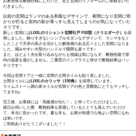
お家全体を断熱仕様にしたいと、窓と玄関のリフォームのご依頼をいた
だきました。
以前の玄関はランマのある和風なデザインで、夜間になり玄関に明
かりが灯ると室内の影が薄っすら見えてしまうのが気になっていた
そうです。
新しい玄関には
LIXILのリシェント玄関引戸 F02型（クリエダーク）
を採
用しました。飾りすぎないシンプルモダンなデザインで、ランマをなく
したことで天井の高さを活かした解放感のある広々とした玄関になりま
した。掴みやすい大型のハンドルで開閉も楽々です♪
また、ほどよく光を取り込みながらも視線は気にならず、断熱性能で室
内の温度を逃がしません。二重窓のインプラスと併せて断熱効果はバッ
チリです！
今回は玄関ドアと一緒に玄関の土間タイルも貼り直しました。
土間タイルには
LIXILのカリッサ（150角）
を採用しています。
ライムストーン調の床タイルが玄関ドアの色と雰囲気にとてもマッチし
てますね♪
完工後、お客様には「高級感が出た！」と仰っていただけました。
後日お伺いした際、断熱効果も実感しているととても喜んでいただけ
て、本当に良かったです。夏も冬も、お家が快適で心地よい空間になれ
ば幸いです。
ご依頼ありがとうございました！！